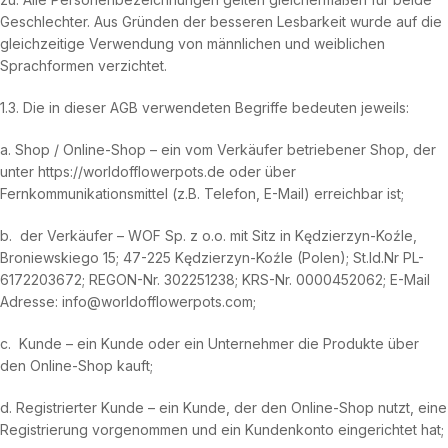
Geschlechter. Aus Gründen der besseren Lesbarkeit wurde auf die
gleichzeitige Verwendung von männlichen und weiblichen
Sprachformen verzichtet.
1.3. Die in dieser AGB verwendeten Begriffe bedeuten jeweils:
a. Shop / Online-Shop – ein vom Verkäufer betriebener Shop, der
unter https://worldofflowerpots.de oder über
Fernkommunikationsmittel (z.B. Telefon, E-Mail) erreichbar ist;
b. der Verkäufer – WOF Sp. z o.o. mit Sitz in Kędzierzyn-Koźle,
Broniewskiego 15; 47-225 Kędzierzyn-Koźle (Polen); St.Id.Nr PL-
6172203672; REGON-Nr. 302251238; KRS-Nr. 0000452062; E-Mail
Adresse: info@worldofflowerpots.com;
c. Kunde – ein Kunde oder ein Unternehmer die Produkte über
den Online-Shop kauft;
d. Registrierter Kunde – ein Kunde, der den Online-Shop nutzt, eine
Registrierung vorgenommen und ein Kundenkonto eingerichtet hat;