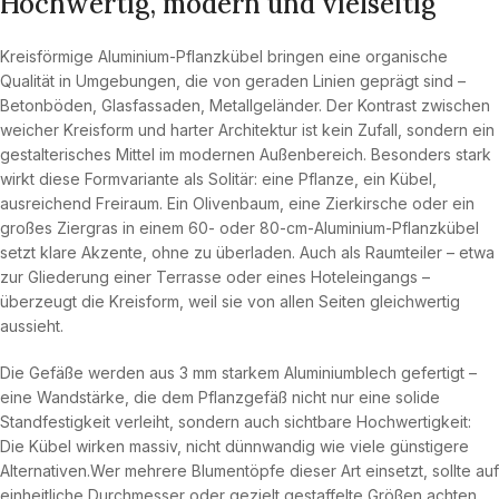
Hochwertig, modern und vielseitig
Kreisförmige Aluminium-Pflanzkübel bringen eine organische
Qualität in Umgebungen, die von geraden Linien geprägt sind –
Betonböden, Glasfassaden, Metallgeländer. Der Kontrast zwischen
weicher Kreisform und harter Architektur ist kein Zufall, sondern ein
gestalterisches Mittel im modernen Außenbereich. Besonders stark
wirkt diese Formvariante als Solitär: eine Pflanze, ein Kübel,
ausreichend Freiraum. Ein Olivenbaum, eine Zierkirsche oder ein
großes Ziergras in einem 60- oder 80-cm-Aluminium-Pflanzkübel
setzt klare Akzente, ohne zu überladen. Auch als Raumteiler – etwa
zur Gliederung einer Terrasse oder eines Hoteleingangs –
überzeugt die Kreisform, weil sie von allen Seiten gleichwertig
aussieht.
Die Gefäße werden aus 3 mm starkem Aluminiumblech gefertigt –
eine Wandstärke, die dem Pflanzgefäß nicht nur eine solide
Standfestigkeit verleiht, sondern auch sichtbare Hochwertigkeit:
Die Kübel wirken massiv, nicht dünnwandig wie viele günstigere
Alternativen.Wer mehrere Blumentöpfe dieser Art einsetzt, sollte auf
einheitliche Durchmesser oder gezielt gestaffelte Größen achten.