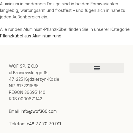
Aluminium in modernem Design sind in beiden Formvarianten
langlebig, wartungsarm und frostfest – und fügen sich in nahezu
jeden Außenbereich ein.
Alle runden Aluminium-Pflanzkübel finden Sie in unserer Kategorie:
Pflanzkübel aus Aluminium rund
WOF SP. Z O.O.
ul.Broniewskiego 15,
47-225 Kędzierzyn-Koźle
NIP 6172211565
REGON 366951140
KRS 0000671142
Email:
info@wof360.com
Telefon:
+48 77 70 70 911