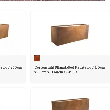
hteckig 200cm
Cortenstahl Pflanzkübel Rechteckig 150cm
x 50cm x H 60cm CUBI 10
langlebiges Produkt mit
hl gefertigt. Während der Herstellung ist der Werkstoff
it kontrolliert zu rosten. Dieser natürliche Rostprozess führt zur