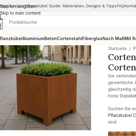
hop
Skip to navigation
Über Uns
Pflanzkübel Guide: Materialien, Designs & Tipps
FAQ
Konta
Skip to main content
flanzkübel
Aluminium
Beton
Cortenstahl
Fiberglas
Nach Maß
Mit R
Startseite
/
P
Corten
Corten
Sie verbinden
gewerbliche A
gleichzeitig 
hohe Stabilitä
Suchen Sie ei
Pflanzkübel C
sind.
mehr lesen