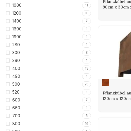
Pflanzkübel a
1000
11
90cm x 30cm 
1200
10
1400
7
1600
1
1900
1
280
1
300
3
390
1
400
13
490
1
500
25
520
1
Pflanzkübel a
120cm x 120cm
600
7
660
1
700
3
800
16