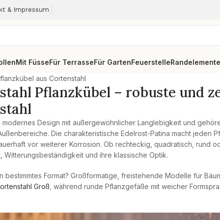
kt & Impressum
ollen
Mit Füsse
Für Terrasse
Für Garten
Feuerstelle
Randelement
flanzkübel aus Cortenstahl
stahl Pflanzkübel – robuste und ze
stahl
 modernes Design mit außergewöhnlicher Langlebigkeit und gehöre
ußenbereiche. Die charakteristische Edelrost-Patina macht jeden Pf
dauerhaft vor weiterer Korrosion. Ob rechteckig, quadratisch, rund o
t, Witterungsbeständigkeit und ihre klassische Optik.
n bestimmtes Format? Großformatige, freistehende Modelle für Bäume
ortenstahl Groß
, während runde Pflanzgefäße mit weicher Formspra