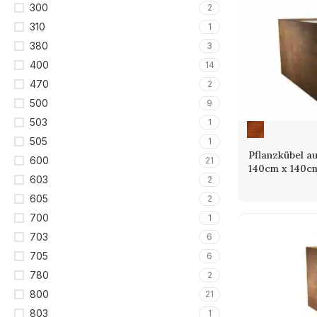
300
2
310
1
380
3
400
14
470
2
500
9
503
1
505
1
Pflanzkübel a
600
21
140cm x 140c
603
2
605
2
700
1
703
6
705
6
780
2
800
21
803
1