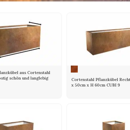
flanzkübel aus Cortenstahl
stig schön und langlebig
Cortenstahl Pflanzkübel Rec
x 50cm x H 60cm CUBI 9
tahl Pflanzgefäß – ein klassisches und 
idendem Vorteil
us Cortenstahl groß werden aus robustem, witterungsbeständigem Sta
. Erst im Freien beginnt er durch den Kontakt mit Luft und Feuchtigke