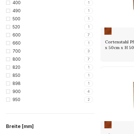
Bildung einer
400
1
Eigenschaft m
490
1
eine individu
500
1
präzise versc
520
1
600
7
Cortenstahl P
660
1
x 50cm x H 5
700
3
800
7
820
1
850
1
898
1
900
4
950
2
Breite [mm]