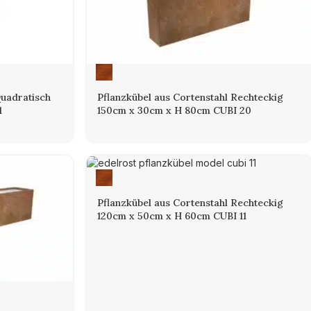
egenden Stahl weiterer Korrosion vorbeugt. Diese besondere
ch. Die Oberfläche verändert sich mit der Zeit und entwickelt
hält. Unsere Cortenstahl-Pflanzkübel bestehen aus stabilem,
sicher und korrosionsbeständig.
Quadratisch
Pflanzkübel aus Cortenstahl Rechteckig
1
150cm x 30cm x H 80cm CUBI 20
Pflanzkübel aus Cortenstahl Rechteckig
120cm x 50cm x H 60cm CUBI 11