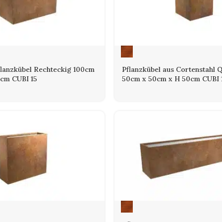
 festen Rostschicht, die als Schutzschicht wirkt und den darunterli
acht Cortenstahl zu einem langlebigen Werkstoff für den Außenberei
elle Patina, wodurch jedes Pflanzgefäß seinen eigenen Charakter er
hweißtem Stahlblech und sind besonders belastbar, formstabil, frost
flanzkübel Rechteckig 100cm
Pflanzkübel aus Cortenstahl 
0cm CUBI 15
50cm x 50cm x H 50cm CUBI 