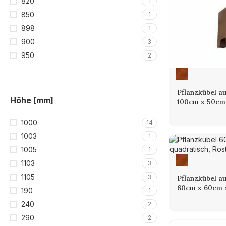
820
1
850
1
898
1
900
3
950
2
Pflanzkübel a
Höhe [mm]
100cm x 50cm
1000
14
1003
1
1005
1
1103
3
1105
3
Pflanzkübel a
60cm x 60cm 
190
1
240
2
290
2