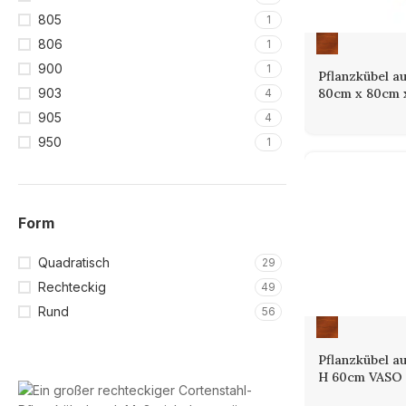
805
1
806
1
900
1
Pflanzkübel a
80cm x 80cm 
903
4
905
4
950
1
Form
Quadratisch
29
Rechteckig
49
Rund
56
Pflanzkübel a
H 60cm VASO 