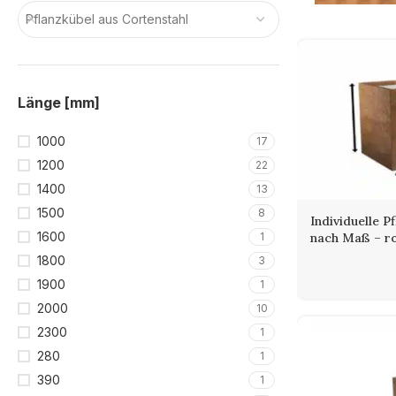
Pflanzkübel aus Cortenstahl
Länge [mm]
1000
17
1200
22
1400
13
1500
8
Individuelle P
1600
1
nach Maß – ro
1800
3
Cortens
1900
1
2000
10
entsche
2300
1
280
1
Pflanzkübel a
zunächst blank
390
1