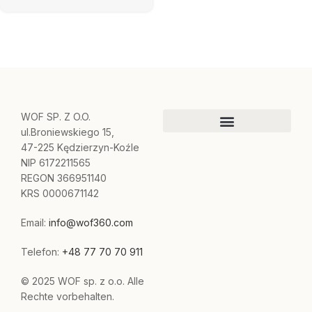
WOF SP. Z O.O.
ul.Broniewskiego 15,
47-225 Kędzierzyn-Koźle
NIP 6172211565
REGON 366951140
KRS 0000671142
Email:
info@wof360.com
Telefon:
+48 77 70 70 911
© 2025 WOF sp. z o.o. Alle
Rechte vorbehalten.