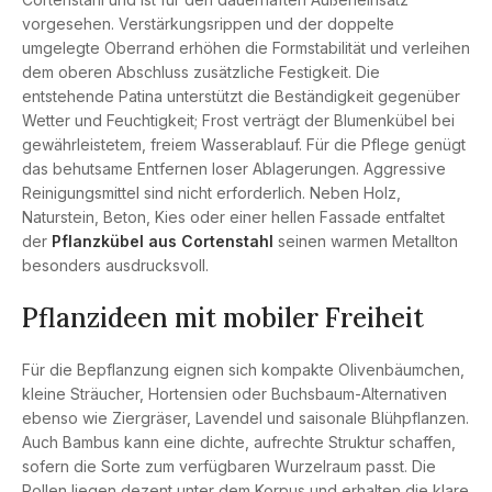
vorgesehen. Verstärkungsrippen und der doppelte
umgelegte Oberrand erhöhen die Formstabilität und verleihen
dem oberen Abschluss zusätzliche Festigkeit. Die
entstehende Patina unterstützt die Beständigkeit gegenüber
Wetter und Feuchtigkeit; Frost verträgt der Blumenkübel bei
gewährleistetem, freiem Wasserablauf. Für die Pflege genügt
das behutsame Entfernen loser Ablagerungen. Aggressive
Reinigungsmittel sind nicht erforderlich. Neben Holz,
Naturstein, Beton, Kies oder einer hellen Fassade entfaltet
der
Pflanzkübel aus Cortenstahl
seinen warmen Metallton
besonders ausdrucksvoll.
Pflanzideen mit mobiler Freiheit
Für die Bepflanzung eignen sich kompakte Olivenbäumchen,
kleine Sträucher, Hortensien oder Buchsbaum-Alternativen
ebenso wie Ziergräser, Lavendel und saisonale Blühpflanzen.
Auch Bambus kann eine dichte, aufrechte Struktur schaffen,
sofern die Sorte zum verfügbaren Wurzelraum passt. Die
Rollen liegen dezent unter dem Korpus und erhalten die klare