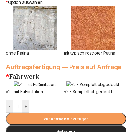
*
Option auswählen
ohne Patina
mit typisch rostroter Patina
Auftragsfertigung — Preis auf Anfrage
*
Fahrwerk
v1 - mit Fußimitation
v2 - Komplett abgedeckt
-
+
zur Anfrage hinzufügen
Anfragen