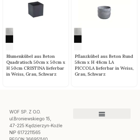
Blumenkübel aus Beton
Pflanzkübel aus Beton Rund
Quadratisch 50cm x 50cm x
58cm x H 48cm LA
H 50cm CRISTINA lieferbar
PICCOLA lieferbar in Weiss,
in Weiss, Grau, Schwarz
Grau, Schwarz
WOF SP. Z O.O.
ul.Broniewskiego 15,
47-225 Kędzierzyn-Koźle
NIP 6172211565
REGON 366951140