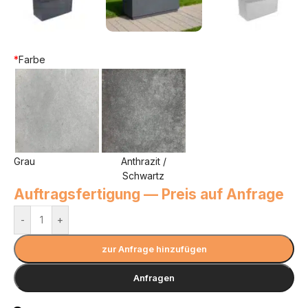
*
Farbe
Grau
Anthrazit /
Schwartz
Auftragsfertigung — Preis auf Anfrage
-
+
zur Anfrage hinzufügen
Anfragen