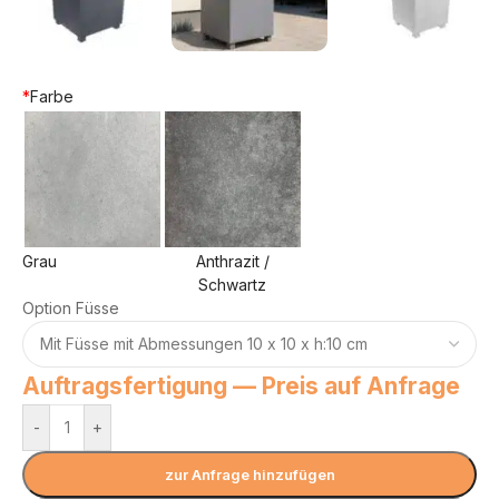
*
Farbe
Grau
Anthrazit /
Schwartz
Option Füsse
Auftragsfertigung — Preis auf Anfrage
-
+
zur Anfrage hinzufügen