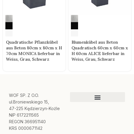
Quadratische Pflanzkübel
Blumenkübel aus Beton
aus Beton 80cm x 80cm x H
Quadratisch 60cm x 60cm x
70cm MONICA lieferbar in
H 60cm ALICE lieferbar in
Weiss, Grau, Schwarz
Weiss, Grau, Schwarz
WOF SP. Z O.O.
ul.Broniewskiego 15,
47-225 Kędzierzyn-Koźle
NIP 6172211565
REGON 366951140
KRS 0000671142