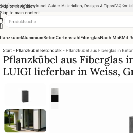
hop
Skip to navigation
Über Uns
Pflanzkübel Guide: Materialien, Designs & Tipps
FAQ
Konta
Skip to main content
flanzkübel
Aluminium
Beton
Cortenstahl
Fiberglas
Nach Maß
Mit R
Start
-
Pflanzkübel Betonoptik
-
Pflanzkübel aus Fiberglas in Beto
Pflanzkübel aus Fiberglas
LUIGI lieferbar in Weiss, G