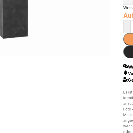
Weis
Auf
-
Wa
Vo
Ge
Es is
ident
anzup
Foto 
Mal n
angeg
wenn 
oder 