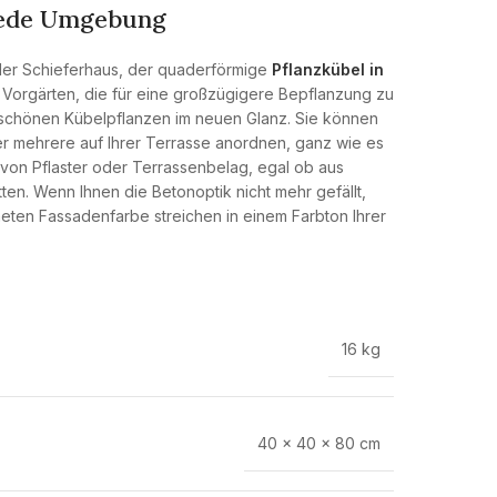
 jede Umgebung
der Schieferhaus, der quaderförmige
Pflanzkübel in
 Vorgärten, die für eine großzügigere Bepflanzung zu
d schönen Kübelpflanzen im neuen Glanz. Sie können
er mehrere auf Ihrer Terrasse anordnen, ganz wie es
t von Pflaster oder Terrassenbelag, egal ob aus
en. Wenn Ihnen die Betonoptik nicht mehr gefällt,
neten Fassadenfarbe streichen in einem Farbton Ihrer
16 kg
40 × 40 × 80 cm