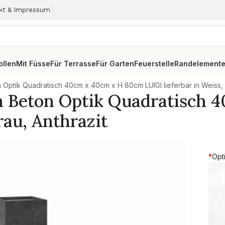
kt & Impressum
ollen
Mit Füsse
Für Terrasse
Für Garten
Feuerstelle
Randelement
n Optik Quadratisch 40cm x 40cm x H 80cm LUIGI lieferbar in Weiss, 
 in Beton Optik Quadratisch
rau, Anthrazit
*
Opt