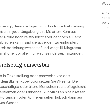
Websi
Anfra
hohen
benöt
angesagt, denn sie fügen sich durch ihre Farbgebung
spare
isch in jede Umgebung ein. Mit einem Kern aus
rer Größe noch relativ leicht aber dennoch äußerst
ablaufen kann, sind sie außerdem zu einhundert
 breit beziehungsweise tief und wiegt 16 Kilogramm.
lanzhöhe, vor allem für wechselnde Bepflanzungen.
vielseitig einsetzbar
ob in Einzelstellung oder paarweise vor dem
t dem Blumenkübel Luigi setzen Sie Akzente. Die
Beschäftigte oder ältere Menschen recht pflegeleicht.
pflanzen oder rankende Blühpflanzen hineinsetzen,
e Hortensien oder Koniferen sehen hübsch darin aus.
was Wasser.