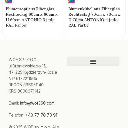
Blumentopf aus Fiberglas
Blumenkübel aus Fiberglas
Rechteckig 60cm x 60cm x
Rechteckig 70cm x 70cm x
H 60cm ANTONIO 3 jede
H 70cm ANTONIO 4 jede
RAL Farbe
RAL Farbe
WOF SP. Z O.O.
ul.Broniewskiego 15,
47-225 Kędzierzyn-Koźle
NIP 6172211565
REGON 366951140
KRS 0000671142
Email:
info@wof360.com
Telefon:
+48 77 70 70 911
© 2025 WOF sp. z o.o. Alle