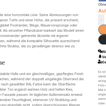
Ohne
Auf
ile eine horizontale Linie. Seine Abmessungen von
-
ner Tiefe und einer Höhe, die präsent erscheint,
egleitet Poolränder, Wege, Mauervorsprünge oder
. Als einzelner Pflanzkübel markiert das Modell einen
n voneinander getrennte Akzente mit eigener
chen, während die kompakte Silhouette ausreichend
rte Struktur, die zu geradliniger ebenso wie zu
Wa
Vo
he
Ge
Es is
abile Hülle und ein gleichmäßiges, gepflegtes Finish.
ident
nflächen, während der doppelt umgelegte Oberrand die
anzup
Je nach gewählter RAL-Farbe kann die Oberfläche
Foto 
nkler Ton ergänzt warmes Holz und hellen Kies,
Mal n
angeg
n Fassade passen. Im täglichen Außeneinsatz erweist
wenn 
enüber Feuchtigkeit, intensiver UV-Strahlung und
oder 
ung ebenfalls nicht, sofern überschüssiges Wasser