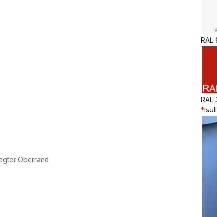
RAL 
RAL 
*
Isol
legter Oberrand