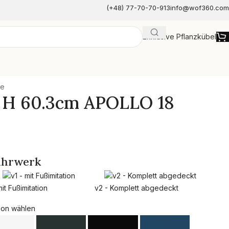
(+48) 77-70-70-913
info@wof360.com
Exklusive Pflanzkübel
e
be
x H 60.3cm APOLLO 18
ahrwerk
mit Fußimitation
v2 - Komplett abgedeckt
ion wählen