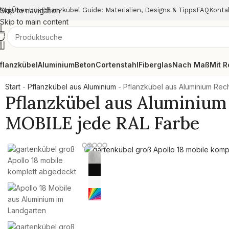
hop
Skip to navigation
Über Uns
Pflanzkübel Guide: Materialien, Designs & Tipps
FAQ
Konta
Skip to main content
flanzkübel
Aluminium
Beton
Cortenstahl
Fiberglas
Nach Maß
Mit R
Start
-
Pflanzkübel aus Aluminium
-
Pflanzkübel aus Aluminium Re
Pflanzkübel aus Aluminiu
MOBILE jede RAL Farbe