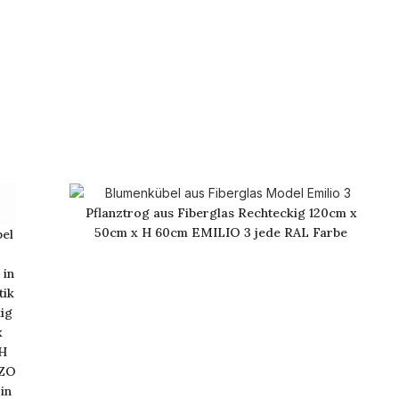
Pflanztrog aus Fiberglas Rechteckig 120cm x
50cm x H 60cm EMILIO 3 jede RAL Farbe
bel
 in
tik
ig
x
H
ZO
 in