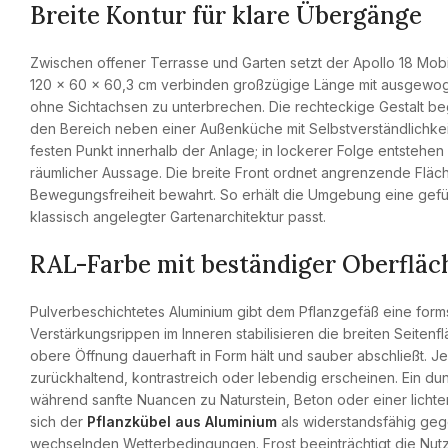
Breite Kontur für klare Übergänge
Zwischen offener Terrasse und Garten setzt der Apollo 18 Mob
120 x 60 x 60,3 cm verbinden großzügige Länge mit ausgewoge
ohne Sichtachsen zu unterbrechen. Die rechteckige Gestalt b
den Bereich neben einer Außenküche mit Selbstverständlichkeit
festen Punkt innerhalb der Anlage; in lockerer Folge entstehe
räumlicher Aussage. Die breite Front ordnet angrenzende Flä
Bewegungsfreiheit bewahrt. So erhält die Umgebung eine gefüh
klassisch angelegter Gartenarchitektur passt.
RAL-Farbe mit beständiger Oberfläc
Pulverbeschichtetes Aluminium gibt dem Pflanzgefäß eine formst
Verstärkungsrippen im Inneren stabilisieren die breiten Seite
obere Öffnung dauerhaft in Form hält und sauber abschließt. 
zurückhaltend, kontrastreich oder lebendig erscheinen. Ein du
während sanfte Nuancen zu Naturstein, Beton oder einer lichte
sich der
Pflanzkübel aus Aluminium
als widerstandsfähig geg
wechselnden Wetterbedingungen. Frost beeinträchtigt die Nutz