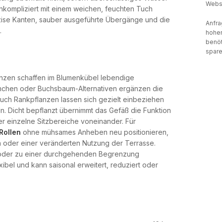
Websi
unkompliziert mit einem weichen, feuchten Tuch
zise Kanten, sauber ausgeführte Übergänge und die
Anfra
.
hohen
benöt
spare
anzen schaffen im Blumenkübel lebendige
umchen oder Buchsbaum-Alternativen ergänzen die
Auch Rankpflanzen lassen sich gezielt einbeziehen
ln. Dicht bepflanzt übernimmt das Gefäß die Funktion
ler einzelne Sitzbereiche voneinander. Für
Rollen
ohne mühsames Anheben neu positionieren,
oder einer veränderten Nutzung der Terrasse.
t oder zu einer durchgehenden Begrenzung
ibel und kann saisonal erweitert, reduziert oder