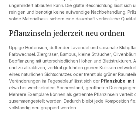
ungehindert ablaufen kann. Die glatte Beschichtung lässt sich 
reinigen und benötigt keine aufwendige Nachbehandlung. Prä
solide Materialbasis sichern eine dauerhaft verlässliche Qualität
Pflanzinseln jederzeit neu ordnen
Üppige Hortensien, duftender Lavendel und saisonale Blühpfl
Farbwechsel. Ziergräser, Bambus, kleine Sträucher, Olivenbä
Bepflanzung mit unterschiedlichen Höhen und Blattstrukturen. 
und zu attraktiven, vertikal geführten grünen Kulissen entwicke
eines natürlichen Sichtschutzes oder trennt als grüner Raumtei
Veränderungen im Tagesablauf lässt sich der
Pflanzkübel mit 
etwa bei wechselndem Sonnenstand, geöffneten Durchgängen 
Mehrere Exemplare können als getrennte Pflanzinseln verteil
zusammengestellt werden. Dadurch bleibt jede Komposition flex
vollständig neu gruppiert werden.