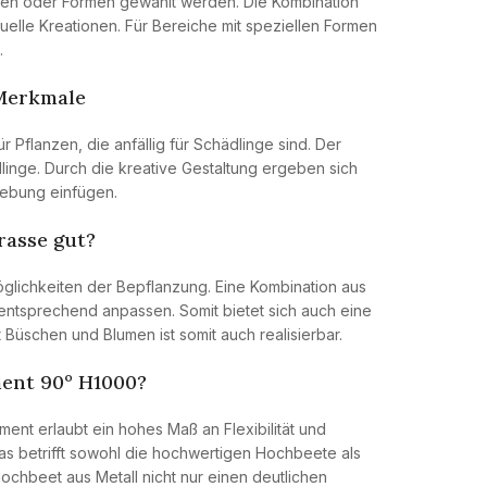
ßen oder Formen gewählt werden. Die Kombination
elle Kreationen. Für Bereiche mit speziellen Formen
.
 Merkmale
 Pflanzen, die anfällig für Schädlinge sind. Der
linge. Durch die kreative Gestaltung ergeben sich
mgebung einfügen.
rasse gut?
Möglichkeiten der Bepflanzung. Eine Kombination aus
entsprechend anpassen. Somit bietet sich auch eine
t Büschen und Blumen ist somit auch realisierbar.
ment 90º H1000?
nt erlaubt ein hohes Maß an Flexibilität und
 Das betrifft sowohl die hochwertigen Hochbeete als
Hochbeet aus Metall nicht nur einen deutlichen