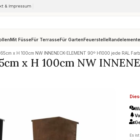
kt & Impressum
ollen
Mit Füsse
Für Terrasse
Für Garten
Feuerstelle
Randelement
x 65cm x H 100cm NW INNENECK-ELEMENT 90º H1000 jede RAL Farb
 65cm x H 100cm NW INNE
Dies
Wa
Vo
Ge
Es is