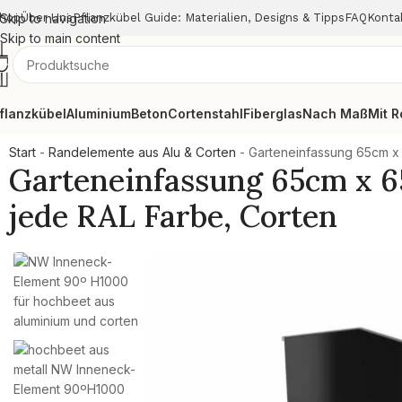
hop
Skip to navigation
Über Uns
Pflanzkübel Guide: Materialien, Designs & Tipps
FAQ
Konta
Skip to main content
flanzkübel
Aluminium
Beton
Cortenstahl
Fiberglas
Nach Maß
Mit R
Start
-
Randelemente aus Alu & Corten
-
Garteneinfassung 65cm 
Garteneinfassung 65cm x
jede RAL Farbe, Corten