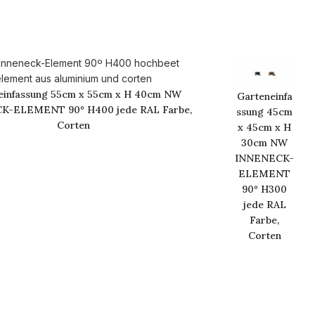
einfassung 55cm x 55cm x H 40cm NW
Garteneinfa
K-ELEMENT 90º H400 jede RAL Farbe,
ssung 45cm
Corten
x 45cm x H
30cm NW
INNENECK-
ELEMENT
90º H300
jede RAL
Farbe,
Corten