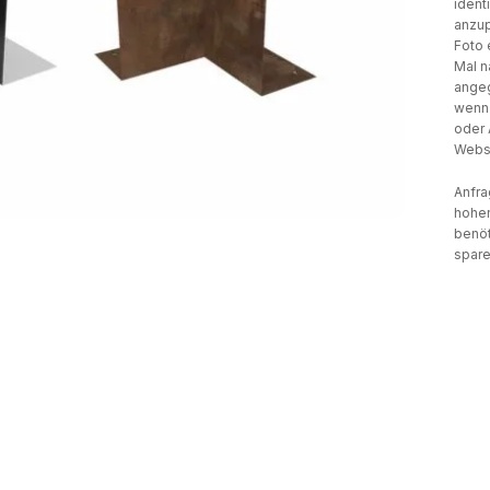
ident
anzup
Foto 
Mal n
angeg
wenn 
oder 
Websi
Anfra
hohen
benöt
spare