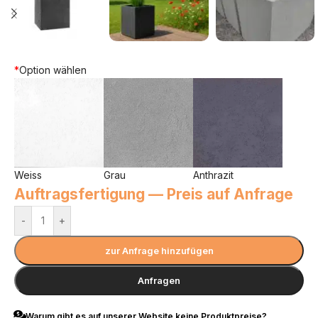
*
Option wählen
Weiss
Grau
Anthrazit
Auftragsfertigung — Preis auf Anfrage
-
+
zur Anfrage hinzufügen
Anfragen
Warum gibt es auf unserer Website keine Produktpreise?