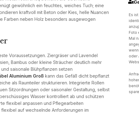
Ge
 genügt gewöhnlich ein feuchtes, weiches Tuch; eine
pondieren kraftvoll mit Beton oder Kies, helle Nuancen
Es is
kte Farben neben Holz besonders ausgewogen
ident
anzup
Foto 
Mal n
ter
angeg
wenn 
este Voraussetzungen. Ziergräser und Lavendel
oder 
Websi
ien, Bambus oder kleine Sträucher deutlich mehr
 und saisonale Blühpflanzen setzen
Anfra
übel Aluminium Groß
kann das Gefäß dicht bepflanzt
hohen
che als Raumteiler strukturieren. Integrierte Rollen
benöt
en Sitzordnungen oder saisonaler Gestaltung, selbst
spare
überschüssiges Wasser kontrolliert ab und schützen
te flexibel anpassen und Pflegearbeiten
t flexibel auf wechselnde Anforderungen im