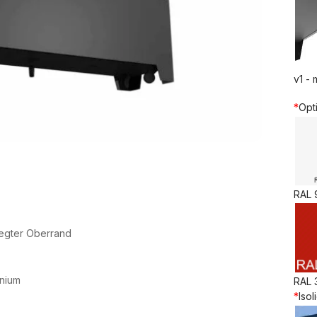
v1 - 
*
Opt
RAL 
legter Oberrand
inium
RAL 
*
Isol