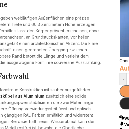
ume
 geben weitläufigen Außenflächen eine präzise
metern Tiefe und 60,3 Zentimetern Höhe erzeugen
erhältnis lässt den Körper präsent erscheinen, ohne
artenachsen, an Grundstückskanten, vor hellen
nzgefäß einen architektonischen Akzent. Die klare
nd schafft einen geordneten Übergang zwischen
obere Rand betont die Länge und verleiht dem
Ohne
t die ausgewogene Form ihre souveräne Ausstrahlung.
Auf
 Farbwahl
-
, formtreue Konstruktion mit sauber ausgeführten
nzkübel aus Aluminium
zusätzlich eine solide
tärkungsrippen stabilisieren die zwei Meter lange
ere Öffnung verwindungssteif fasst und optisch
len gängigen RAL-Farben erhältlich und widersteht
Wa
gen. Bei dauerhaft freiem Wasserablauf kann der
Vo
 Metall rostfrei ist, bewahrt die Oberfläche