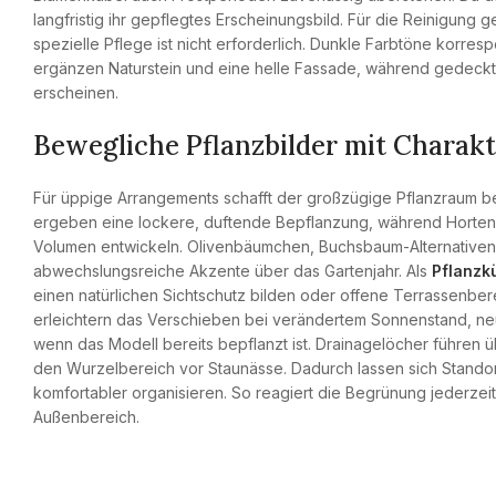
langfristig ihr gepflegtes Erscheinungsbild. Für die Reinigung
spezielle Pflege ist nicht erforderlich. Dunkle Farbtöne korres
ergänzen Naturstein und eine helle Fassade, während gedec
erscheinen.
Bewegliche Pflanzbilder mit Charak
Für üppige Arrangements schafft der großzügige Pflanzraum b
ergeben eine lockere, duftende Bepflanzung, während Hortens
Volumen entwickeln. Olivenbäumchen, Buchsbaum-Alternativen
abwechslungsreiche Akzente über das Gartenjahr. Als
Pflanzk
einen natürlichen Sichtschutz bilden oder offene Terrassenberei
erleichtern das Verschieben bei verändertem Sonnenstand, neu
wenn das Modell bereits bepflanzt ist. Drainagelöcher führen 
den Wurzelbereich vor Staunässe. Dadurch lassen sich Standor
komfortabler organisieren. So reagiert die Begrünung jederzei
Außenbereich.