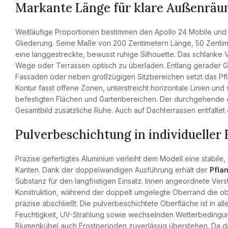
Markante Länge für klare Außenrä
Weitläufige Proportionen bestimmen den Apollo 24 Mobile und
Gliederung. Seine Maße von 200 Zentimetern Länge, 50 Zenti
eine langgestreckte, bewusst ruhige Silhouette. Das schlanke V
Wege oder Terrassen optisch zu überladen. Entlang gerader G
Fassaden oder neben großzügigen Sitzbereichen setzt das Pfla
Kontur fasst offene Zonen, unterstreicht horizontale Linien u
befestigten Flächen und Gartenbereichen. Der durchgehende 
Gesamtbild zusätzliche Ruhe. Auch auf Dachterrassen entfalte
Pulverbeschichtung in individueller
Präzise gefertigtes Aluminium verleiht dem Modell eine stabile
Kanten. Dank der doppelwandigen Ausführung erhält der
Pfla
Substanz für den langfristigen Einsatz. Innen angeordnete Vers
Konstruktion, während der doppelt umgelegte Oberrand die ob
präzise abschließt. Die pulverbeschichtete Oberfläche ist in al
Feuchtigkeit, UV-Strahlung sowie wechselnden Wetterbedingun
Blumenkübel auch Frostperioden zuverlässig überstehen. Da das