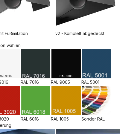
mit Fußimitation
v2 - Komplett abgedeckt
ion wählen
9016
RAL 9005
RAL 7016
RAL 5001
3020
RAL 6018
RAL 1005
Sonder RAL
ierung