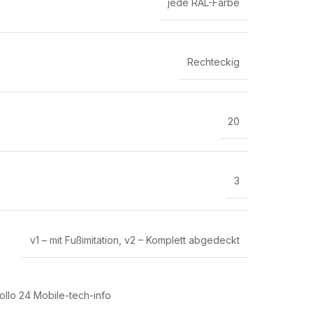
jede RAL-Farbe
Rechteckig
20
3
v1 – mit Fußimitation
,
v2 – Komplett abgedeckt