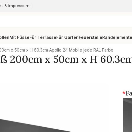
kt & Impressum
ollen
Mit Füsse
Für Terrasse
Für Garten
Feuerstelle
Randelement
200cm x 50cm x H 60.3cm Apollo 24 Mobile jede RAL Farbe
ß 200cm x 50cm x H 60.3cm 
*
F