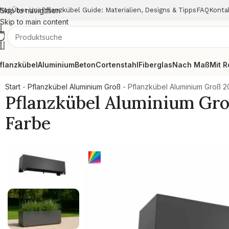
hop
Skip to navigation
Über Uns
Pflanzkübel Guide: Materialien, Designs & Tipps
FAQ
Konta
Skip to main content
flanzkübel
Aluminium
Beton
Cortenstahl
Fiberglas
Nach Maß
Mit R
Start
-
Pflanzkübel Aluminium Groß
-
Pflanzkübel Aluminium Groß 
Pflanzkübel Aluminium Gro
Farbe