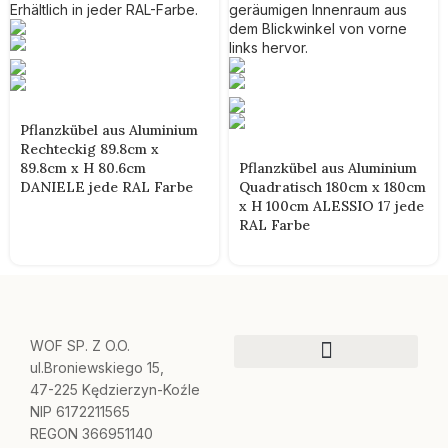
Pflanzkübel aus Aluminium
Rechteckig 89.8cm x
89.8cm x H 80.6cm
Pflanzkübel aus Aluminium
DANIELE jede RAL Farbe
Quadratisch 180cm x 180cm
x H 100cm ALESSIO 17 jede
RAL Farbe
WOF SP. Z O.O.
ul.Broniewskiego 15,
47-225 Kędzierzyn-Koźle
NIP 6172211565
REGON 366951140