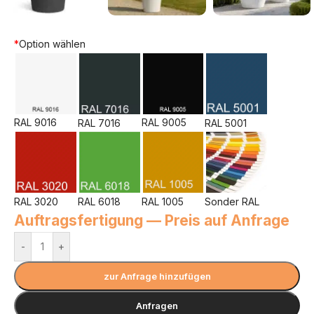
*
Option wählen
RAL 9016
RAL 9005
RAL 7016
RAL 5001
RAL 3020
RAL 6018
RAL 1005
Sonder RAL
Auftragsfertigung — Preis auf Anfrage
-
+
zur Anfrage hinzufügen
Anfragen