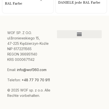
DANIELE jede RAL Farbe
RAL Farbe
WOF SP. Z O.O.
ul.Broniewskiego 15,
47-225 Kędzierzyn-Koźle
NIP 6172211565
REGON 366951140
KRS 0000671142
Email:
info@wof360.com
Telefon:
+48 77 70 70 911
© 2025 WOF sp. z o.o. Alle
Rechte vorbehalten.