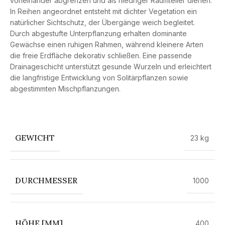
voneinander abgrenzen und als niedriger Raumteiler dienen.
In Reihen angeordnet entsteht mit dichter Vegetation ein
natürlicher Sichtschutz, der Übergänge weich begleitet.
Durch abgestufte Unterpflanzung erhalten dominante
Gewächse einen ruhigen Rahmen, während kleinere Arten
die freie Erdfläche dekorativ schließen. Eine passende
Drainageschicht unterstützt gesunde Wurzeln und erleichtert
die langfristige Entwicklung von Solitärpflanzen sowie
abgestimmten Mischpflanzungen.
GEWICHT
23 kg
DURCHMESSER
1000
HÖHE [MM]
400