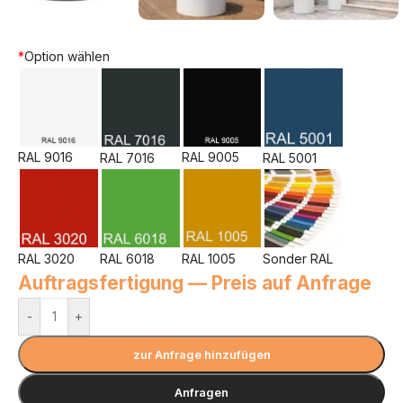
*
Option wählen
RAL 9016
RAL 9005
RAL 7016
RAL 5001
RAL 3020
RAL 6018
RAL 1005
Sonder RAL
Auftragsfertigung — Preis auf Anfrage
-
+
zur Anfrage hinzufügen
Anfragen