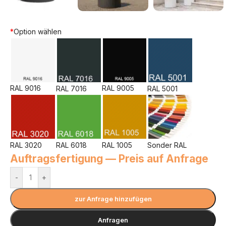
*
Option wählen
RAL 9016
RAL 9005
RAL 7016
RAL 5001
RAL 3020
RAL 6018
RAL 1005
Sonder RAL
Auftragsfertigung — Preis auf Anfrage
-
+
zur Anfrage hinzufügen
Anfragen