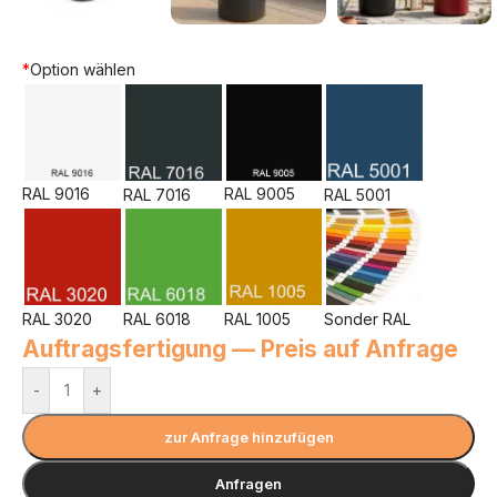
*
Option wählen
RAL 9016
RAL 9005
RAL 7016
RAL 5001
RAL 3020
RAL 6018
RAL 1005
Sonder RAL
Auftragsfertigung — Preis auf Anfrage
-
+
zur Anfrage hinzufügen
Anfragen