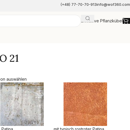
(+48) 77-70-70-913
info@wof360.com
Exklusive Pflanzkübel
e
O 21
ion auswählen
 Patina
mit typisch rostroter Patina