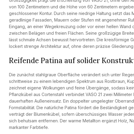
Großzügigkeit prägt die Erscheinung von VASO 21, ohne den 
von 100 Zentimetern und die Höhe von 60 Zentimetern ergeben
geschlossener Kontur. Durch seine niedrige Haltung setzt das 
geradlinige Fassaden, Mauern oder Stufen mit angenehmer Ruh
Eingang, an einer Wegekreuzung oder vor einer hellen Wand 
zwischen Belägen und freien Flächen. Seine großzügige Breite 
lässt schmale Achsen bewusst hervortreten. Die kreisförmige Gr
lockert strenge Architektur auf, ohne deren präzise Gliederun
Reifende Patina auf solider Konstruk
Die zunächst stahlgraue Oberfläche verändert sich unter Rege
schrittweise zu einem lebendigen Spektrum aus Rostbraun, Ku
zeichnet eigene Wolkungen und feine Übergänge, sodass kein 
Pflanzkübel aus Cortenstahl verbindet VASO 21 zwei Millimeter M
dauerhaften Außeneinsatz. Ein doppelter umgelegter Oberrand 
Formstabilität. Die natürliche Patina fördert die Beständigkei
verträgt der Blumenkübel, sofern überschüssiges Wasser jeder
sich behutsam entfernen. Der warme Metallton ergänzt Holz, Nat
markanter Farbtiefe.