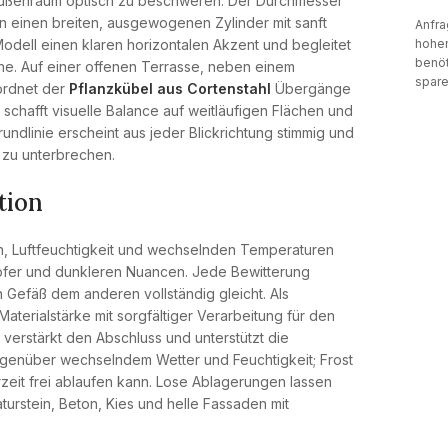
Außenraum optisch zu beschweren. Der Durchmesser
 einen breiten, ausgewogenen Zylinder mit sanft
Anfra
Modell einen klaren horizontalen Akzent und begleitet
hohen
benöt
e. Auf einer offenen Terrasse, neben einem
spare
ordnet der
Pflanzkübel aus Cortenstahl
Übergänge
schafft visuelle Balance auf weitläufigen Flächen und
undlinie erscheint aus jeder Blickrichtung stimmig und
g zu unterbrechen.
tion
n, Luftfeuchtigkeit und wechselnden Temperaturen
pfer und dunkleren Nuancen. Jede Bewitterung
Gefäß dem anderen vollständig gleicht. Als
aterialstärke mit sorgfältiger Verarbeitung für den
verstärkt den Abschluss und unterstützt die
t gegenüber wechselndem Wetter und Feuchtigkeit; Frost
zeit frei ablaufen kann. Lose Ablagerungen lassen
urstein, Beton, Kies und helle Fassaden mit