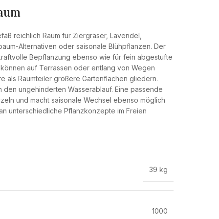
raum
fäß reichlich Raum für Ziergräser, Lavendel,
aum-Alternativen oder saisonale Blühpflanzen. Der
 kraftvolle Bepflanzung ebenso wie für fein abgestufte
 können auf Terrassen oder entlang von Wegen
 als Raumteiler größere Gartenflächen gliedern.
en den ungehinderten Wasserablauf. Eine passende
Wurzeln und macht saisonale Wechsel ebenso möglich
 an unterschiedliche Pflanzkonzepte im Freien
39 kg
1000