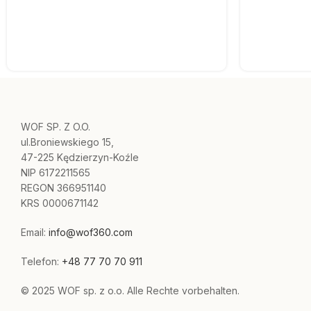
WOF SP. Z O.O.
ul.Broniewskiego 15,
47-225 Kędzierzyn-Koźle
NIP 6172211565
REGON 366951140
KRS 0000671142
Email:
info@wof360.com
Telefon:
+48 77 70 70 911
© 2025 WOF sp. z o.o. Alle Rechte vorbehalten.