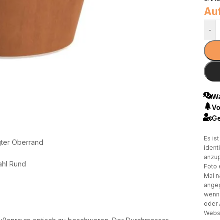
Auf
-
Wa
Vo
Ge
Es is
gter Oberrand
ident
anzup
ahl Rund
Foto 
Mal n
angeg
wenn 
oder 
Websi