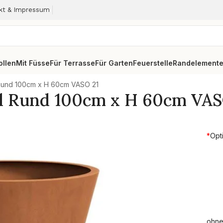
kt & Impressum
ollen
Mit Füsse
Für Terrasse
Für Garten
Feuerstelle
Randelement
 Rund 100cm x H 60cm VASO 21
hl Rund 100cm x H 60cm VAS
*
Opt
ohne