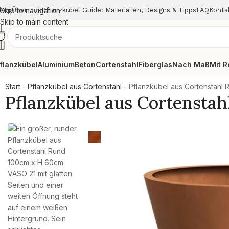
hop
Skip to navigation
Über Uns
Pflanzkübel Guide: Materialien, Designs & Tipps
FAQ
Konta
Skip to main content
flanzkübel
Aluminium
Beton
Cortenstahl
Fiberglas
Nach Maß
Mit R
Start
-
Pflanzkübel aus Cortenstahl
-
Pflanzkübel aus Cortenstahl
Pflanzkübel aus Cortensta