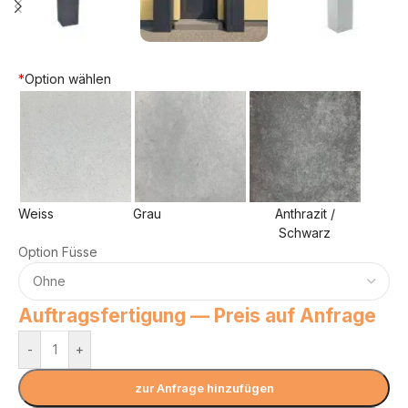
*
Option wählen
Weiss
Grau
Anthrazit /
Schwarz
Option Füsse
Auftragsfertigung — Preis auf Anfrage
-
+
zur Anfrage hinzufügen