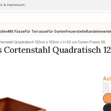
kt & Impressum
ollen
Mit Füsse
Für Terrasse
Für Garten
Feuerstelle
Randelement
tenstahl Quadratisch 120cm x 120cm x H 50 cm Corten Frame 06
s Cortenstahl Quadratisch 
Auf
-