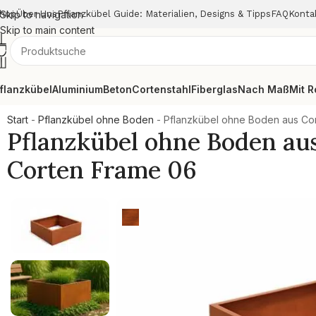
hop
Skip to navigation
Über Uns
Pflanzkübel Guide: Materialien, Designs & Tipps
FAQ
Konta
Skip to main content
flanzkübel
Aluminium
Beton
Cortenstahl
Fiberglas
Nach Maß
Mit R
Start
-
Pflanzkübel ohne Boden
-
Pflanzkübel ohne Boden aus Cor
Pflanzkübel ohne Boden au
Corten Frame 06