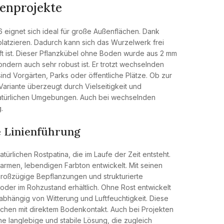
tenprojekte
 eignet sich ideal für große Außenflächen. Dank
 platzieren. Dadurch kann sich das Wurzelwerk frei
ft ist. Dieser Pflanzkübel ohne Boden wurde aus 2 mm
sondern auch sehr robust ist. Er trotzt wechselnden
nd Vorgärten, Parks oder öffentliche Plätze. Ob zur
ariante überzeugt durch Vielseitigkeit und
natürlichen Umgebungen. Auch bei wechselnden
.
re Linienführung
ürlichen Rostpatina, die im Laufe der Zeit entsteht.
warmen, lebendigen Farbton entwickelt. Mit seinen
großzügige Bepflanzungen und strukturierte
oder im Rohzustand erhältlich. Ohne Rost entwickelt
 abhängig von Witterung und Luftfeuchtigkeit. Diese
ächen mit direktem Bodenkontakt. Auch bei Projekten
ne langlebige und stabile Lösung, die zugleich