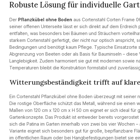
Robuste Lösung für individuelle Gar
Der
Pflanzkübel ohne Boden
aus Cortenstahl Corten Frame 06
seiner offenen Unterseite lässt er sich direkt auf dem Erdreich
entfalten, was besonders bei Bäumen und Sträuchern vorteilha
starkem Cortenstahl gefertigt, der nicht nur optisch anspricht, 
Bedingungen und benötigt kaum Pflege. Typische Einsatzorte si
Abgrenzung von Beeten oder als Basis für Bauminseln – diese V
Langlebigkeit. Zudem harmoniert sie gut mit modernen sowie 
Temperaturen bleibt die Konstruktion formstabil und zuverlässig
Witterungsbeständigkeit trifft auf kla
Ein Cortenstahl Pflanzkübel ohne Boden überzeugt mit seiner nat
Die rostige Oberfläche schützt das Metall, während sie einen 
Maßen von 120 cm x 120 cm x H 50 cm eignet er sich ideal für 
Gartenkonzepte. Das Produkt ist entweder bereits vorgerostet 
sich die Patina im Garten innerhalb von zwei bis vier Wochen –
Variante eignet sich besonders gut für große, bepflanzbare Fl
im öffentlichen Raum oder bei Hangbefestigungen bietet sie ei