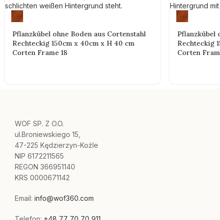
Pflanzkübel ohne Boden aus Cortenstahl
Pflanzkübel 
Rechteckig 150cm x 40cm x H 40 cm
Rechteckig 
Corten Frame 18
Corten Fram
WOF SP. Z O.O.
ul.Broniewskiego 15,
47-225 Kędzierzyn-Koźle
NIP 6172211565
REGON 366951140
KRS 0000671142
Email:
info@wof360.com
Telefon:
+48 77 70 70 911