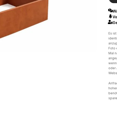
Wa
Vo
Ge
Es is
ident
anzup
Foto 
Mal n
angeg
wenn 
oder 
Websi
Anfra
hohen
benöt
spare