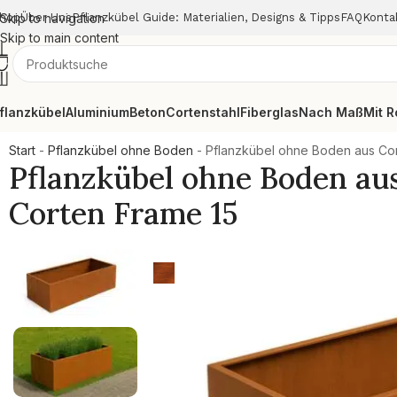
hop
Skip to navigation
Über Uns
Pflanzkübel Guide: Materialien, Designs & Tipps
FAQ
Konta
Skip to main content
flanzkübel
Aluminium
Beton
Cortenstahl
Fiberglas
Nach Maß
Mit R
Start
-
Pflanzkübel ohne Boden
-
Pflanzkübel ohne Boden aus Cor
Pflanzkübel ohne Boden au
Corten Frame 15