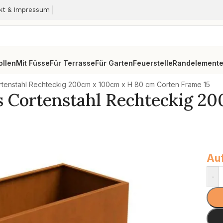
kt & Impressum
ollen
Mit Füsse
Für Terrasse
Für Garten
Feuerstelle
Randelement
tenstahl Rechteckig 200cm x 100cm x H 80 cm Corten Frame 15
s Cortenstahl Rechteckig 2
Auf
-