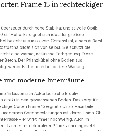
Corten Frame 15 in rechteckiger
überzeugt durch hohe Stabilität und stilvolle Optik.
 cm Höhe. Es eignet sich ideal für größere
übel besteht aus massivem Cortenstahl, einem äußerst
ostpatina bildet sich von selbst. Sie schützt die
ntsteht eine warme, natürliche Farbgebung. Diese
oder Beton. Der Pflanzkübel ohne Boden aus
enötigt weder Farbe noch besondere Wartung.
sse und moderne Innenräume
me 15 lassen sich Außenbereiche kreativ
en direkt in den gewachsenen Boden. Das sorgt für
kige Corten Frame 15 eignet sich als Raumteiler,
u modernen Gartengestaltungen mit klaren Linien. Ob
hterrasse – er wirkt immer hochwertig. Auch im
en, kann er als dekorativer Pflanzraum eingesetzt