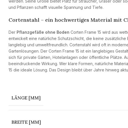
werden. Seine Größe bietet Platz für Sträucher, Gräser oder s
und Pflanzen schafft visuelle Spannung und Tiefe.
Cortenstahl – ein hochwertiges Material mit 
Der
Pflanzgefäße ohne Boden
Corten Frame 15 wird aus wette
entwickelt eine natürliche Schutzschicht, die keine zusätzlic
langlebig und umweltfreundlich. Cortenstahl wird oft in moderner
Gartenlösungen. Der Corten Frame 15 ist ein langlebiges Gesta
sich für private Gärten, Hotelanlagen oder öffentliche Plätze. 
beeindruckende Wirkung. Wer klare Formen, natürliche Materiali
15 die ideale Lösung. Das Design bleibt über Jahre hinweg akt
LÄNGE [MM]
BREITE [MM]