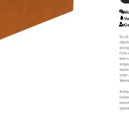
Wa
Vo
Ge
Es is
ident
anzup
Foto 
Mal n
angeg
wenn 
oder 
Websi
Anfra
hohen
benöt
spare