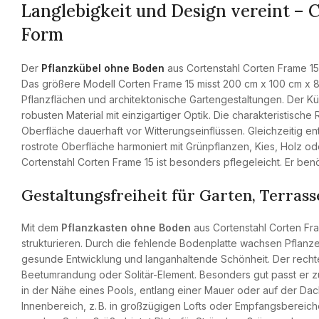
Langlebigkeit und Design vereint – 
Form
Der
Pflanzkübel ohne Boden
aus Cortenstahl Corten Frame 15 
Das größere Modell Corten Frame 15 misst 200 cm x 100 cm x 80
Pflanzflächen und architektonische Gartengestaltungen. Der K
robusten Material mit einzigartiger Optik. Die charakteristische R
Oberfläche dauerhaft vor Witterungseinflüssen. Gleichzeitig e
rostrote Oberfläche harmoniert mit Grünpflanzen, Kies, Holz 
Cortenstahl Corten Frame 15 ist besonders pflegeleicht. Er b
Gestaltungsfreiheit für Garten, Terra
Mit dem
Pflanzkasten ohne Boden
aus Cortenstahl Corten Fra
strukturieren. Durch die fehlende Bodenplatte wachsen Pflanz
gesunde Entwicklung und langanhaltende Schönheit. Der rechtec
Beetumrandung oder Solitär-Element. Besonders gut passt er z
in der Nähe eines Pools, entlang einer Mauer oder auf der Dac
Innenbereich, z. B. in großzügigen Lofts oder Empfangsbereich