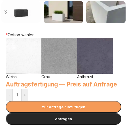
*
Option wählen
Weiss
Grau
Anthrazit
Auftragsfertigung — Preis auf Anfrage
-
+
zur Anfrage hinzufügen
Anfragen