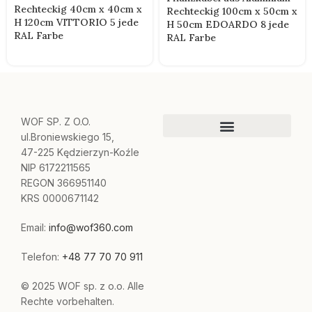
Rechteckig 40cm x 40cm x
Rechteckig 100cm x 50cm x
H 120cm VITTORIO 5 jede
H 50cm EDOARDO 8 jede
RAL Farbe
RAL Farbe
WOF SP. Z O.O.
ul.Broniewskiego 15,
47-225 Kędzierzyn-Koźle
NIP 6172211565
REGON 366951140
KRS 0000671142
Email:
info@wof360.com
Telefon:
+48 77 70 70 911
© 2025 WOF sp. z o.o. Alle
Rechte vorbehalten.