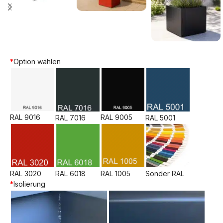
*
Option wählen
RAL 9016
RAL 9005
RAL 7016
RAL 5001
RAL 3020
RAL 6018
RAL 1005
Sonder RAL
*
Isolierung