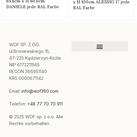
89.8cm x H 80.6cm
x H 100cm ALESSIO 17 jede
DANIELE jede RAL Farbe
RAL Farbe
WOF SP. Z O.O.
ul.Broniewskiego 15,
47-225 Kędzierzyn-Koźle
NIP 6172211565
REGON 366951140
KRS 0000671142
Email:
info@wof360.com
Telefon:
+48 77 70 70 911
© 2025 WOF sp. z o.o. Alle
Rechte vorbehalten.