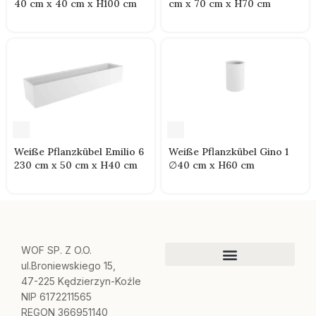
40 cm x 40 cm x H100 cm
cm x 70 cm x H70 cm
Weiße Pflanzkübel Emilio 6
Weiße Pflanzkübel Gino 1
230 cm x 50 cm x H40 cm
∅40 cm x H60 cm
WOF SP. Z O.O.
ul.Broniewskiego 15,
47-225 Kędzierzyn-Koźle
NIP 6172211565
REGON 366951140