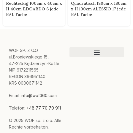
Rechteckig 100cm x 40cm x
Quadratisch 180cm x 180cm
H 40cm EDOARDO 6 jede
x H 100cm ALESSIO 17 jede
RAL Farbe
RAL Farbe
WOF SP. Z O.O.
ul.Broniewskiego 15,
47-225 Kędzierzyn-Koźle
NIP 6172211565
REGON 366951140
KRS 0000671142
Email:
info@wof360.com
Telefon:
+48 77 70 70 911
© 2025 WOF sp. z o.o. Alle
Rechte vorbehalten.