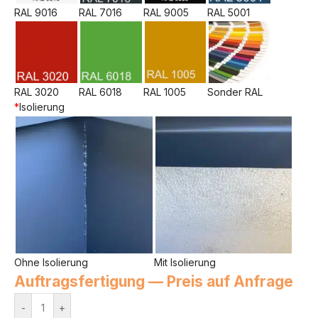
RAL 9016
RAL 9005
RAL 7016
RAL 5001
RAL 3020
RAL 6018
RAL 1005
Sonder RAL
*
Isolierung
Ohne Isolierung
Mit Isolierung
Auftragsfertigung — Preis auf Anfrage
-
+