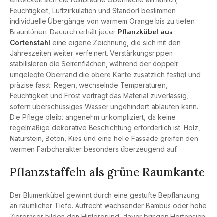
Feuchtigkeit, Luftzirkulation und Standort bestimmen
individuelle Übergänge von warmem Orange bis zu tiefen
Brauntönen. Dadurch erhält jeder
Pflanzkübel aus
Cortenstahl
eine eigene Zeichnung, die sich mit den
Jahreszeiten weiter verfeinert. Verstärkungsrippen
stabilisieren die Seitenflächen, während der doppelt
umgelegte Oberrand die obere Kante zusätzlich festigt und
präzise fasst. Regen, wechselnde Temperaturen,
Feuchtigkeit und Frost verträgt das Material zuverlässig,
sofern überschüssiges Wasser ungehindert ablaufen kann.
Die Pflege bleibt angenehm unkompliziert, da keine
regelmäßige dekorative Beschichtung erforderlich ist. Holz,
Naturstein, Beton, Kies und eine helle Fassade greifen den
warmen Farbcharakter besonders überzeugend auf.
Pflanzstaffeln als grüne Raumkante
Der Blumenkübel gewinnt durch eine gestufte Bepflanzung
an räumlicher Tiefe. Aufrecht wachsender Bambus oder hohe
Ziergräser bilden den Hintergrund, davor bringen Hortensien