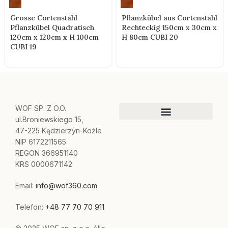
Grosse Cortenstahl
Pflanzkübel aus Cortenstahl
Pflanzkübel Quadratisch
Rechteckig 150cm x 30cm x
120cm x 120cm x H 100cm
H 80cm CUBI 20
CUBI 19
WOF SP. Z O.O.
ul.Broniewskiego 15,
47-225 Kędzierzyn-Koźle
NIP 6172211565
REGON 366951140
KRS 0000671142
Email:
info@wof360.com
Telefon:
+48 77 70 70 911