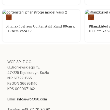
Pflanzkübel aus Cortenstahl Rund 80cm x
Pflanzkübel 
H 78cm VASO 2
H 60cm VAS
WOF SP. Z O.O.
ul.Broniewskiego 15,
47-225 Kędzierzyn-Koźle
NIP 6172211565
REGON 366951140
KRS 0000671142
Email:
info@wof360.com
Telefon:
+48 77 70 70 911