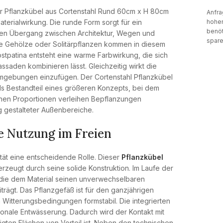
der Pflanzkübel aus Cortenstahl Rund 60cm x H 80cm
Anfra
terialwirkung. Die runde Form sorgt für ein
hohen
benöt
nen Übergang zwischen Architektur, Wegen und
spare
e Gehölze oder Solitärpflanzen kommen in diesem
ostpatina entsteht eine warme Farbwirkung, die sich
saden kombinieren lässt. Gleichzeitig wirkt die
Umgebungen einzufügen. Der Cortenstahl Pflanzkübel
als Bestandteil eines größeren Konzepts, bei dem
nen Proportionen verleihen Bepflanzungen
g gestalteter Außenbereiche.
ge Nutzung im Freien
ität eine entscheidende Rolle. Dieser
Pflanzkübel
rzeugt durch seine solide Konstruktion. Im Laufe der
e, die dem Material seinen unverwechselbaren
iträgt. Das Pflanzgefäß ist für den ganzjährigen
Witterungsbedingungen formstabil. Die integrierten
onale Entwässerung. Dadurch wird der Kontakt mit
igten Flächen von Vorteil ist. Neben den technischen