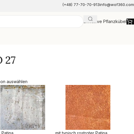
(+48) 77-70-70-913
info@wof360.com
Exklusive Pflanzkübel
e
 27
ion auswählen
 Patina
mit typisch rostroter Patina