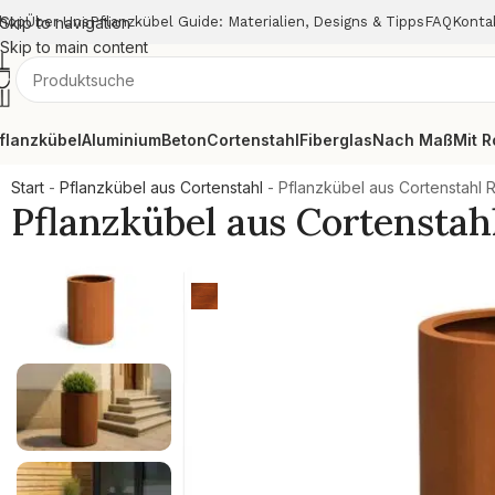
hop
Skip to navigation
Über Uns
Pflanzkübel Guide: Materialien, Designs & Tipps
FAQ
Konta
Skip to main content
flanzkübel
Aluminium
Beton
Cortenstahl
Fiberglas
Nach Maß
Mit R
Start
-
Pflanzkübel aus Cortenstahl
-
Pflanzkübel aus Cortenstah
Pflanzkübel aus Cortensta