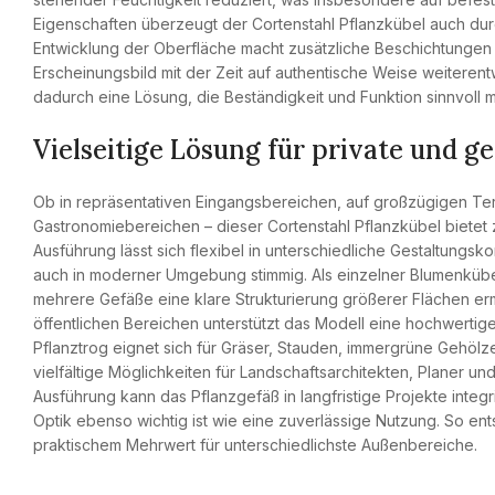
Eigenschaften überzeugt der Cortenstahl Pflanzkübel auch durc
Entwicklung der Oberfläche macht zusätzliche Beschichtungen ü
Erscheinungsbild mit der Zeit auf authentische Weise weiterentw
dadurch eine Lösung, die Beständigkeit und Funktion sinnvoll m
Vielseitige Lösung für private und 
Ob in repräsentativen Eingangsbereichen, auf großzügigen Ter
Gastronomiebereichen – dieser Cortenstahl Pflanzkübel bietet 
Ausführung lässt sich flexibel in unterschiedliche Gestaltungsko
auch in moderner Umgebung stimmig. Als einzelner Blumenkübel
mehrere Gefäße eine klare Strukturierung größerer Flächen er
öffentlichen Bereichen unterstützt das Modell eine hochwertig
Pflanztrog eignet sich für Gräser, Stauden, immergrüne Gehöl
vielfältige Möglichkeiten für Landschaftsarchitekten, Planer un
Ausführung kann das Pflanzgefäß in langfristige Projekte inte
Optik ebenso wichtig ist wie eine zuverlässige Nutzung. So ent
praktischem Mehrwert für unterschiedlichste Außenbereiche.