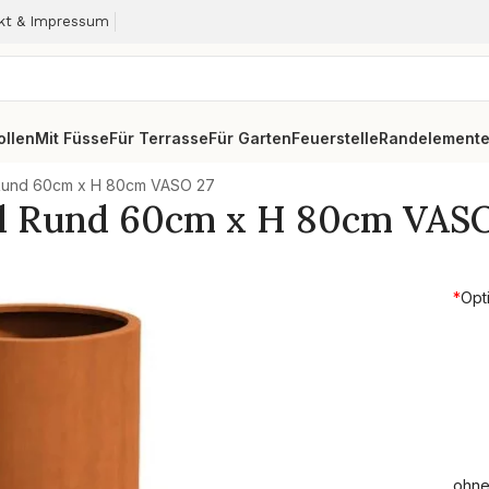
kt & Impressum
ollen
Mit Füsse
Für Terrasse
Für Garten
Feuerstelle
Randelement
l Rund 60cm x H 80cm VASO 27
hl Rund 60cm x H 80cm VASO
*
Opt
ohne