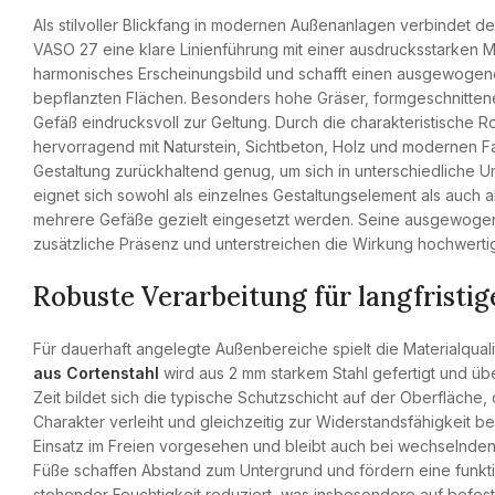
Als stilvoller Blickfang in modernen Außenanlagen verbindet 
VASO 27 eine klare Linienführung mit einer ausdrucksstarken Ma
harmonisches Erscheinungsbild und schafft einen ausgewoge
bepflanzten Flächen. Besonders hohe Gräser, formgeschnitten
Gefäß eindrucksvoll zur Geltung. Durch die charakteristische R
hervorragend mit Naturstein, Sichtbeton, Holz und modernen Fas
Gestaltung zurückhaltend genug, um sich in unterschiedliche 
eignet sich sowohl als einzelnes Gestaltungselement als auch 
mehrere Gefäße gezielt eingesetzt werden. Seine ausgewoge
zusätzliche Präsenz und unterstreichen die Wirkung hochwerti
Robuste Verarbeitung für langfristi
Für dauerhaft angelegte Außenbereiche spielt die Materialqual
aus Cortenstahl
wird aus 2 mm starkem Stahl gefertigt und übe
Zeit bildet sich die typische Schutzschicht auf der Oberfläch
Charakter verleiht und gleichzeitig zur Widerstandsfähigkeit be
Einsatz im Freien vorgesehen und bleibt auch bei wechselnden 
Füße schaffen Abstand zum Untergrund und fördern eine funkti
stehender Feuchtigkeit reduziert, was insbesondere auf befest