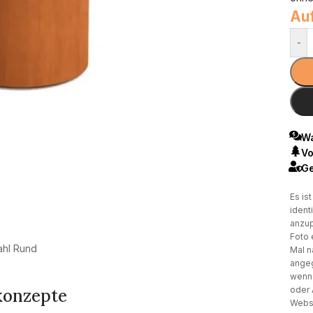
Auf
-
Wa
Vo
Ge
Es is
ident
anzup
Foto 
ahl Rund
Mal n
angeg
wenn 
oder 
konzepte
Websi