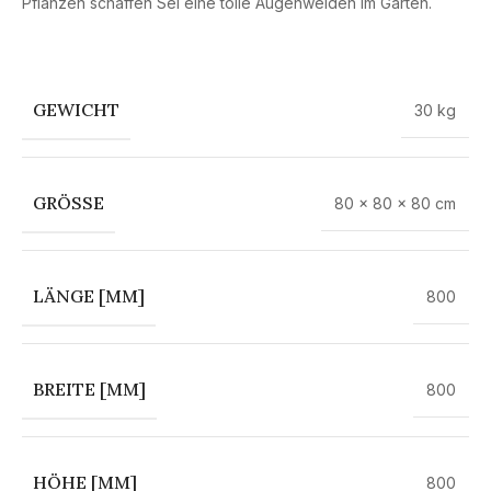
Pflanzen schaffen Sei eine tolle Augenweiden im Garten.
GEWICHT
30 kg
GRÖSSE
80 × 80 × 80 cm
LÄNGE [MM]
800
BREITE [MM]
800
HÖHE [MM]
800