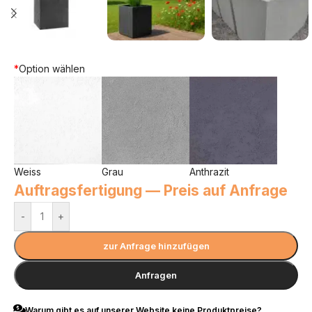
*
Option wählen
Weiss
Grau
Anthrazit
Auftragsfertigung — Preis auf Anfrage
-
+
zur Anfrage hinzufügen
Anfragen
Warum gibt es auf unserer Website keine Produktpreise?