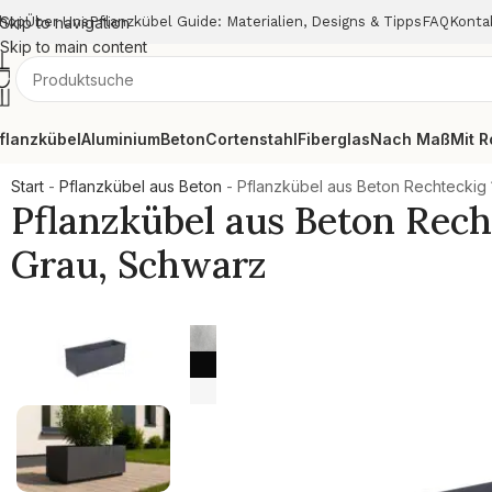
hop
Skip to navigation
Über Uns
Pflanzkübel Guide: Materialien, Designs & Tipps
FAQ
Konta
Skip to main content
flanzkübel
Aluminium
Beton
Cortenstahl
Fiberglas
Nach Maß
Mit R
Start
-
Pflanzkübel aus Beton
-
Pflanzkübel aus Beton Rechteckig
Pflanzkübel aus Beton Rec
Grau, Schwarz