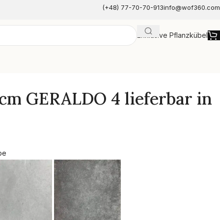
(+48) 77-70-70-913
info@wof360.com
Exklusive Pflanzkübel
e
0cm GERALDO 4 lieferbar in
be