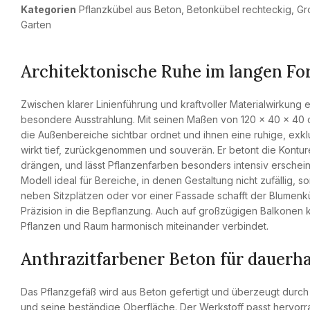
Kategorien
Pflanzkübel aus Beton
,
Betonkübel rechteckig
,
Gr
Garten
Architektonische Ruhe im langen Fo
Zwischen klarer Linienführung und kraftvoller Materialwirkung e
besondere Ausstrahlung. Mit seinen Maßen von 120 × 40 × 40 
die Außenbereiche sichtbar ordnet und ihnen eine ruhige, exklu
wirkt tief, zurückgenommen und souverän. Er betont die Kontu
drängen, und lässt Pflanzenfarben besonders intensiv erscheine
Modell ideal für Bereiche, in denen Gestaltung nicht zufällig, 
neben Sitzplätzen oder vor einer Fassade schafft der Blumenküb
Präzision in die Bepflanzung. Auch auf großzügigen Balkonen 
Pflanzen und Raum harmonisch miteinander verbindet.
Anthrazitfarbener Beton für dauer
Das Pflanzgefäß wird aus Beton gefertigt und überzeugt durch 
und seine beständige Oberfläche. Der Werkstoff passt hervor