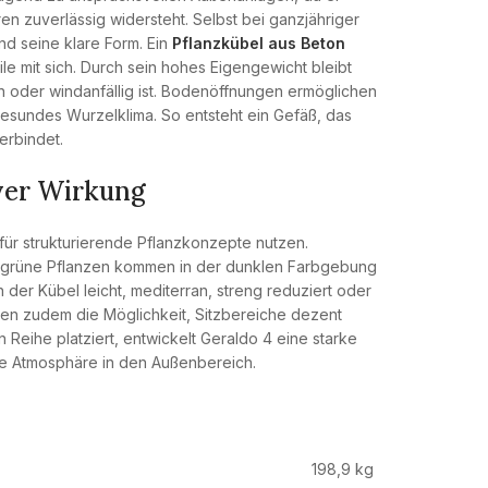
n zuverlässig widersteht. Selbst bei ganzjähriger
nd seine klare Form. Ein
Pflanzkübel aus Beton
ile mit sich. Durch sein hohes Eigengewicht bleibt
n oder windanfällig ist. Bodenöffnungen ermöglichen
esundes Wurzelklima. So entsteht ein Gefäß, das
erbindet.
ver Wirkung
für strukturierende Pflanzkonzepte nutzen.
ergrüne Pflanzen kommen in der dunklen Farbgebung
der Kübel leicht, mediterran, streng reduziert oder
en zudem die Möglichkeit, Sitzbereiche dezent
 Reihe platziert, entwickelt Geraldo 4 eine starke
se Atmosphäre in den Außenbereich.
198,9 kg