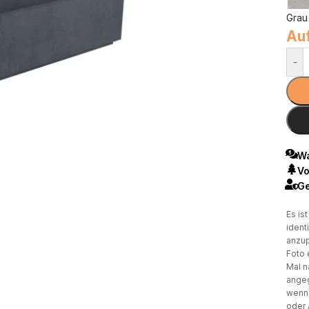
Grau
Auf
-
Wa
Vo
Ge
Es is
ident
anzup
Foto 
Mal n
angeg
wenn 
oder 