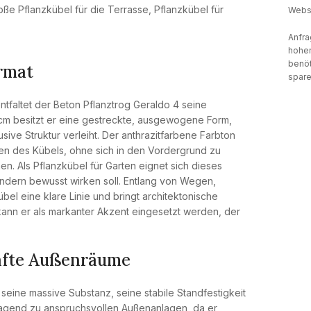
oße Pflanzkübel für die Terrasse
,
Pflanzkübel für
Websi
Anfra
hohen
benöt
rmat
spare
ntfaltet der Beton Pflanztrog Geraldo 4 seine
cm besitzt er eine gestreckte, ausgewogene Form,
sive Struktur verleiht. Der anthrazitfarbene Farbton
ren des Kübels, ohne sich in den Vordergrund zu
n. Als Pflanzkübel für Garten eignet sich dieses
sondern bewusst wirken soll. Entlang von Wegen,
el eine klare Linie und bringt architektonische
kann er als markanter Akzent eingesetzt werden, der
hafte Außenräume
seine massive Substanz, seine stabile Standfestigkeit
ragend zu anspruchsvollen Außenanlagen, da er