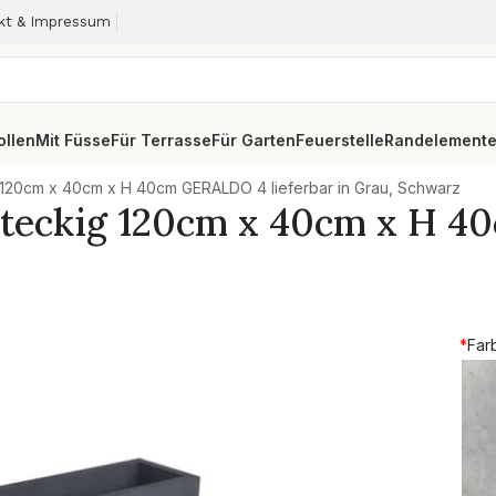
kt & Impressum
ollen
Mit Füsse
Für Terrasse
Für Garten
Feuerstelle
Randelement
 120cm x 40cm x H 40cm GERALDO 4 lieferbar in Grau, Schwarz
hteckig 120cm x 40cm x H 4
*
Far