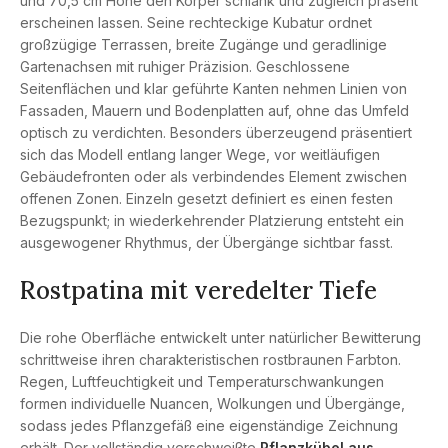
und 70,5 cm Höhe den Körper schlank und zugleich präsent
erscheinen lassen. Seine rechteckige Kubatur ordnet
großzügige Terrassen, breite Zugänge und geradlinige
Gartenachsen mit ruhiger Präzision. Geschlossene
Seitenflächen und klar geführte Kanten nehmen Linien von
Fassaden, Mauern und Bodenplatten auf, ohne das Umfeld
optisch zu verdichten. Besonders überzeugend präsentiert
sich das Modell entlang langer Wege, vor weitläufigen
Gebäudefronten oder als verbindendes Element zwischen
offenen Zonen. Einzeln gesetzt definiert es einen festen
Bezugspunkt; in wiederkehrender Platzierung entsteht ein
ausgewogener Rhythmus, der Übergänge sichtbar fasst.
Rostpatina mit veredelter Tiefe
Die rohe Oberfläche entwickelt unter natürlicher Bewitterung
schrittweise ihren charakteristischen rostbraunen Farbton.
Regen, Luftfeuchtigkeit und Temperaturschwankungen
formen individuelle Nuancen, Wolkungen und Übergänge,
sodass jedes Pflanzgefäß eine eigenständige Zeichnung
erhält. Der vollständig verschweißte
Pflanzkübel aus