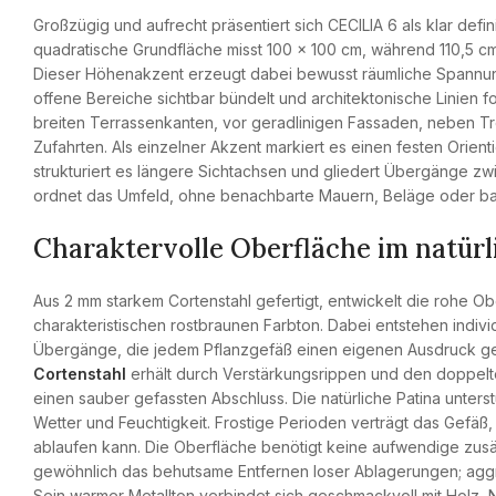
Großzügig und aufrecht präsentiert sich CECILIA 6 als klar defi
quadratische Grundfläche misst 100 × 100 cm, während 110,5 cm 
Dieser Höhenakzent erzeugt dabei bewusst räumliche Spannun
offene Bereiche sichtbar bündelt und architektonische Linien 
breiten Terrassenkanten, vor geradlinigen Fassaden, neben T
Zufahrten. Als einzelner Akzent markiert es einen festen Orie
strukturiert es längere Sichtachsen und gliedert Übergänge zw
ordnet das Umfeld, ohne benachbarte Mauern, Beläge oder bau
Charaktervolle Oberfläche im natür
Aus 2 mm starkem Cortenstahl gefertigt, entwickelt die rohe Obe
charakteristischen rostbraunen Farbton. Dabei entstehen indi
Übergänge, die jedem Pflanzgefäß einen eigenen Ausdruck ge
Cortenstahl
erhält durch Verstärkungsrippen und den doppelt
einen sauber gefassten Abschluss. Die natürliche Patina unte
Wetter und Feuchtigkeit. Frostige Perioden verträgt das Gefäß,
ablaufen kann. Die Oberfläche benötigt keine aufwendige zus
gewöhnlich das behutsame Entfernen loser Ablagerungen; aggr
Sein warmer Metallton verbindet sich geschmackvoll mit Holz, N