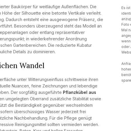
nierter Baukörper für weitläufige Außenflächen. Die
Es is
Höhe der Silhouette eine betonte Vertikale verleiht.
ident
anzup
g. Dadurch entsteht eine ausgewogene Präsenz, die
Foto 
fortführt. Besonders überzeugend steht das Modell an
Mal n
reppenanlagen oder entlang repräsentativer
angeg
ntierungspunkt; in wiederkehrender Anordnung
wenn 
ischen Gartenbereichen. Die reduzierte Kubatur
oder 
liche Details zu dominieren.
Websi
lichen Wandel
Anfra
hohen
benöt
rfläche unter Witterungseinfluss schrittweise ihren
spare
viduelle Nuancen, feine Zeichnungen und lebendige
ben. Der sorgfältig ausgeführte
Pflanzkübel aus
en umgelegten Oberrand zusätzliche Stabilität sowie
rstützt die Beständigkeit gegenüber wechselndem
 sofern überschüssiges Wasser jederzeit frei
ätzliche Nachbehandlung. Für die Pflege genügt
essive Reinigungsmittel sollten vermieden werden.
aturstein, Beton, Kies und hellen Fassaden.