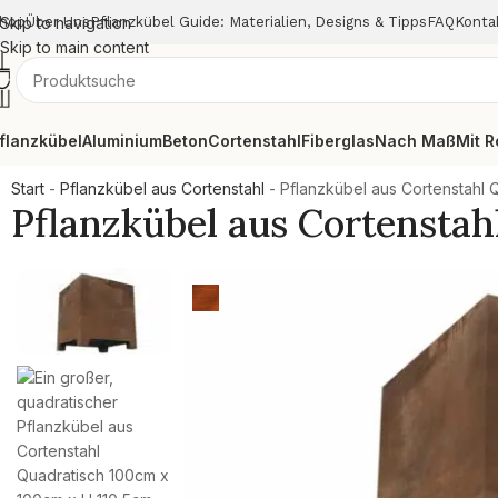
hop
Skip to navigation
Über Uns
Pflanzkübel Guide: Materialien, Designs & Tipps
FAQ
Konta
Skip to main content
flanzkübel
Aluminium
Beton
Cortenstahl
Fiberglas
Nach Maß
Mit R
Start
-
Pflanzkübel aus Cortenstahl
-
Pflanzkübel aus Cortenstahl 
Pflanzkübel aus Cortensta