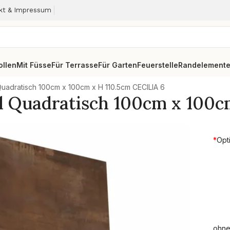
kt & Impressum
ollen
Mit Füsse
Für Terrasse
Für Garten
Feuerstelle
Randelement
Quadratisch 100cm x 100cm x H 110.5cm CECILIA 6
hl Quadratisch 100cm x 100c
*
Opt
ohne