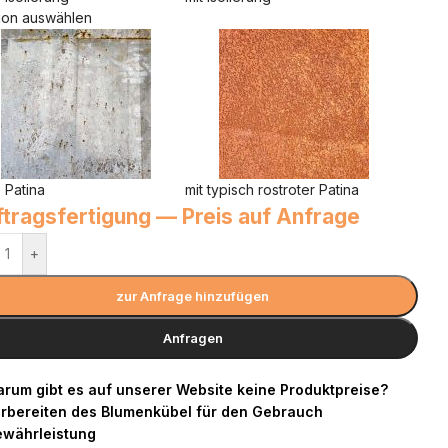
ion auswählen
 Patina
mit typisch rostroter Patina
tragsfertigung — Preis auf Anfrage
+
zur Anfrage hinzufügen
Anfragen
rum gibt es auf unserer Website keine Produktpreise?
rbereiten des Blumenkübel für den Gebrauch
währleistung