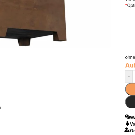
*
Opt
ohne
Auf
-
n
Wa
Vo
Ge