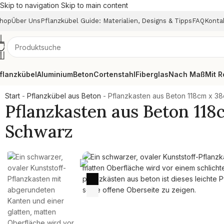
Skip to navigation
Skip to main content
hop
Über Uns
Pflanzkübel Guide: Materialien, Designs & Tipps
FAQ
Konta
flanzkübel
Aluminium
Beton
Cortenstahl
Fiberglas
Nach Maß
Mit R
Start
-
Pflanzkübel aus Beton
-
Pflanzkasten aus Beton 118cm x 38
Pflanzkasten aus Beton 118
Schwarz