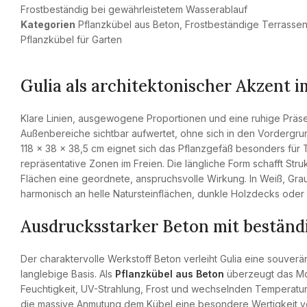
Frostbeständig bei gewährleistetem Wasserablauf
Kategorien
Pflanzkübel aus Beton
,
Frostbeständige Terrasse
Pflanzkübel für Garten
Gulia als architektonischer Akzent 
Klare Linien, ausgewogene Proportionen und eine ruhige Präs
Außenbereiche sichtbar aufwertet, ohne sich in den Vordergr
118 x 38 x 38,5 cm eignet sich das Pflanzgefäß besonders fü
repräsentative Zonen im Freien. Die längliche Form schafft Strukt
Flächen eine geordnete, anspruchsvolle Wirkung. In Weiß, Grau
harmonisch an helle Natursteinflächen, dunkle Holzdecks oder 
Ausdrucksstarker Beton mit beständi
Der charaktervolle Werkstoff Beton verleiht Gulia eine souverän
langlebige Basis. Als
Pflanzkübel aus Beton
überzeugt das Mo
Feuchtigkeit, UV-Strahlung, Frost und wechselnden Temperatur
die massive Anmutung dem Kübel eine besondere Wertigkeit verle