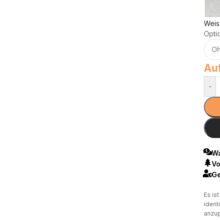
Weis
Opti
Auf
-
Wa
Vo
Ge
Es is
ident
anzup