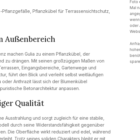
Foto 
Mal n
n-Pflanzgefäße
,
Pflanzkübel für Terrassensichtschutz
,
angeg
wenn 
oder 
Websi
im Außenbereich
Anfra
hohen
enz machen Gulia zu einem Pflanzkübel, der
benöt
und zu drängen. Mit seinen großzügigen Maßen von
spare
r Terrassen, Eingangsbereiche, Gartenwege und
ur, führt den Blick und verleiht selbst weitläufigen
 oder Anthrazit lässt sich der Blumenkübel
puristische Betonarchitektur anpassen.
ger Qualität
e Ausstrahlung und sorgt zugleich für eine stabile,
dell durch seine Widerstandsfähigkeit gegenüber
en. Die Oberfläche wirkt reduziert und edel, während
iht. Trotz seines soliden Charakters bleibt er mit