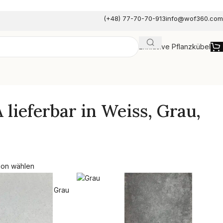
(+48) 77-70-70-913
info@wof360.com
Exklusive Pflanzkübel
e
lieferbar in Weiss, Grau,
ion wählen
Grau