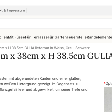
kt & Impressum
ollen
Mit Füsse
Für Terrasse
Für Garten
Feuerstelle
Randelement
cm x H 38.5cm GULIA lieferbar in Weiss, Grau, Schwarz
cm x 38cm x H 38.5cm GULIA 
*
Opt