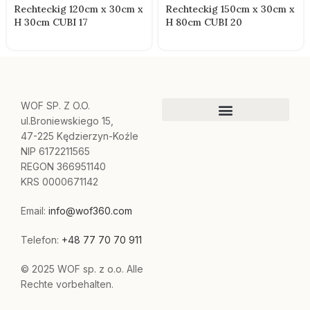
Rechteckig 120cm x 30cm x
Rechteckig 150cm x 30cm x
H 30cm CUBI 17
H 80cm CUBI 20
WOF SP. Z O.O.
ul.Broniewskiego 15,
47-225 Kędzierzyn-Koźle
NIP 6172211565
REGON 366951140
KRS 0000671142
Email:
info@wof360.com
Telefon:
+48 77 70 70 911
© 2025 WOF sp. z o.o. Alle
Rechte vorbehalten.