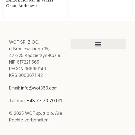
SARA lieferbar in Weiss,
Grau, Anthrazit
WOF SP. Z O.O.
ul.Broniewskiego 15,
47-225 Kędzierzyn-Koźle
NIP 6172211565
REGON 366951140
KRS 0000671142
Email:
info@wof360.com
Telefon:
+48 77 70 70 911
© 2025 WOF sp. z o.o. Alle
Rechte vorbehalten.