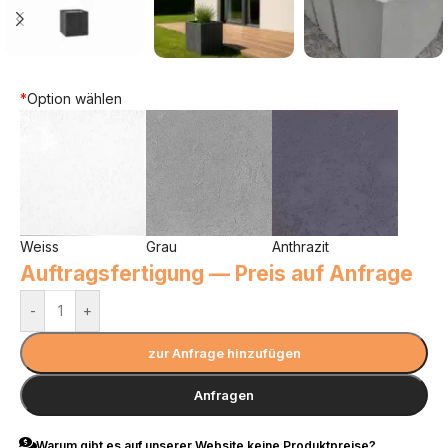
*
Option wählen
Weiss
Grau
Anthrazit
Auftragsfertigung — Preis auf Anfrage
-
+
zur Anfrage hinzufügen
Anfragen
Warum gibt es auf unserer Website keine Produktpreise?