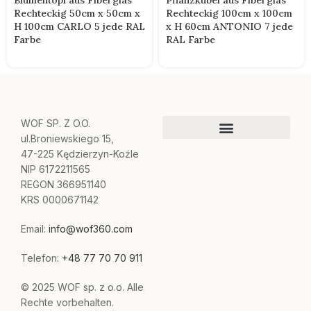
Blumentopf aus Fiberglas
Pflanzkübel aus Fiberglas
Rechteckig 50cm x 50cm x
Rechteckig 100cm x 100cm
H 100cm CARLO 5 jede RAL
x H 60cm ANTONIO 7 jede
Farbe
RAL Farbe
WOF SP. Z O.O.
ul.Broniewskiego 15,
47-225 Kędzierzyn-Koźle
NIP 6172211565
REGON 366951140
KRS 0000671142
Email:
info@wof360.com
Telefon:
+48 77 70 70 911
© 2025 WOF sp. z o.o. Alle
Rechte vorbehalten.