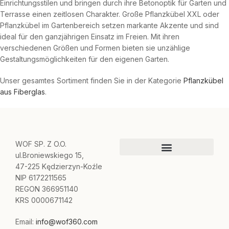
Einrichtungsstilen und bringen durch ihre Betonoptik für Garten und
Terrasse einen zeitlosen Charakter. Große Pflanzkübel XXL oder
Pflanzkübel im Gartenbereich setzen markante Akzente und sind
ideal für den ganzjährigen Einsatz im Freien. Mit ihren
verschiedenen Größen und Formen bieten sie unzählige
Gestaltungsmöglichkeiten für den eigenen Garten.
Unser gesamtes Sortiment finden Sie in der Kategorie
Pflanzkübel
aus Fiberglas
.
WOF SP. Z O.O.
ul.Broniewskiego 15,
47-225 Kędzierzyn-Koźle
NIP 6172211565
REGON 366951140
KRS 0000671142
Email:
info@wof360.com